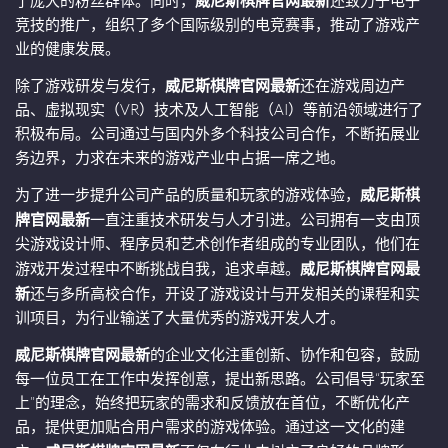
了庞大的粉丝群体。同时，
威尼斯棋牌官网最新
还致力于电子
竞技的推广，组织了多个国际级别的电竞赛事，推动了游戏产
业的健康发展。
除了游戏研发与发行，
威尼斯棋牌官网最新
还在游戏周边产
品、虚拟现实（VR）技术及人工智能（AI）等前沿领域进行了
积极布局。公司通过与国内外多个科技公司合作，不断拓展业
务边界，力求在未来的游戏产业中占据一席之地。
为了进一步提升公司产品的质量和玩家的游戏体验，
威尼斯棋
牌官网最新
一直注重技术研发与人才引进。公司拥有一支由顶
尖游戏设计师、程序员和艺术创作者组成的专业团队，他们在
游戏开发过程中不断挑战自我，追求卓越。
威尼斯棋牌官网最
新
还与多所高校合作，开设了游戏设计与开发相关的课程和实
训项目，为行业输送了大量优秀的游戏开发人才。
威尼斯棋牌官网最新
的企业文化注重创新、协作和包容，鼓励
每一位员工在工作中发挥创意，提出新思路。公司倡导“玩家至
上”的理念，始终把玩家的需求和反馈放在首位，不断优化产
品，提供更加贴合用户需求的游戏体验。通过这一文化的建