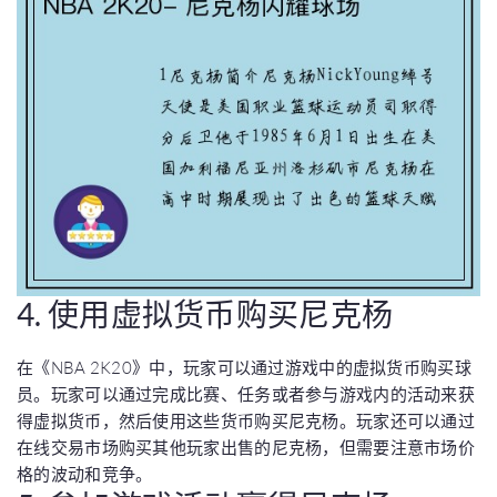
4. 使用虚拟货币购买尼克杨
在《NBA 2K20》中，玩家可以通过游戏中的虚拟货币购买球
员。玩家可以通过完成比赛、任务或者参与游戏内的活动来获
得虚拟货币，然后使用这些货币购买尼克杨。玩家还可以通过
在线交易市场购买其他玩家出售的尼克杨，但需要注意市场价
格的波动和竞争。