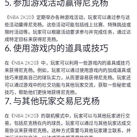
5. 参加游戏活动赢得尼克杨
《NBA 2K20》定期举办各种游戏活动，玩家可以通过参与这
些活动赢得尼克杨。这些活动可能包括线上比赛、特殊挑战或
限时活动等。玩家可以根据活动要求参与并完成任务，通过达
成特定目标来获得尼克杨。
6. 使用游戏内的道具或技巧
在《NBA 2K20》中，玩家可以利用一些游戏内的道具或技巧
来获得尼克杨。例如，玩家可以通过使用游戏内的加成道具或
技巧来提高自己的球队实力，从而更容易获得尼克杨。玩家还
可以通过游戏中的社交功能与其他玩家交流，获取一些秘密或
技巧，帮助他们更快地获得尼克杨。
7. 与其他玩家交易尼克杨
在《NBA 2K20》的联机模式中，玩家可以与其他玩家进行交
易，包括尼克杨在内的球员。玩家可以通过与其他玩家达成交
易协议来获得尼克杨。这种方式需要与其他玩家建立联系，并