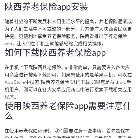
陕西养老保险app安装
随着社会的不断发展和人们生活水平的提高，养老保险逐渐成
为了人们生活中不可或缺的一部分。为方便广大陕西省民众更
快捷、更便利地享受养老保险服务，陕西省推出了养老保险
app，让人们在手机上就能够轻松完成相关操作。
如何下载陕西养老保险app
在手机上下载陕西养老保险app非常简单，只需要进入各大应
用商店进行搜索下载即可。如果您使用的是苹果手机，可以在
App Store中搜索“陕西养老保险”进行下载;如果您是Android手
机用户，则可以在各大安卓应用商店中进行搜索下载相关应用
程序。
使用陕西养老保险app需要注意什
么
在使用养老保险app时，我们需要注意一些事项。首先是保护