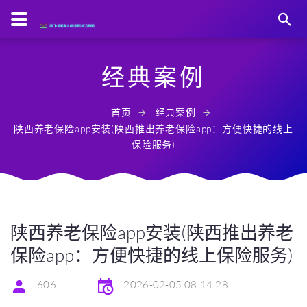
经典案例
首页
经典案例
陕西养老保险app安装(陕西推出养老保险app：方便快捷的线上
保险服务)
陕西养老保险app安装(陕西推出养老
保险app：方便快捷的线上保险服务)
606
2026-02-05 08:14:28