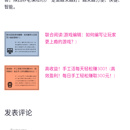
智能。
联合阅读(游戏编辑：如何编写让玩家
更上瘾的游戏？)
高收益！手工活每天轻松赚300！(高
效盈利！每日手工轻松赚取300元！)
发表评论
First name