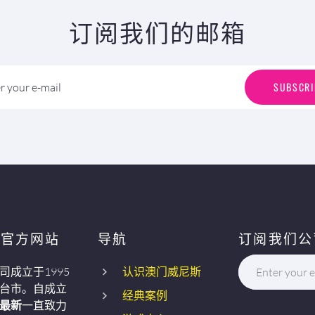
订阅我们的邮箱
S
U
B
S
C
R
I
SUBSCRI
r your e-mail
P官方网站
导航
订阅我们公
司成立于1995
认识澳门威尼斯
Enter your e
台市。自成立
经典案例
最新
一直致力