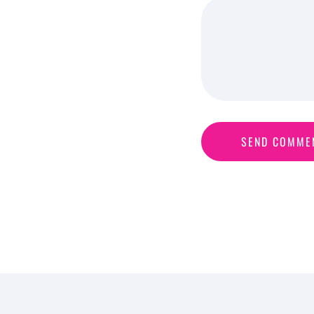
S
E
N
D
C
O
M
M
E
SEND COMME