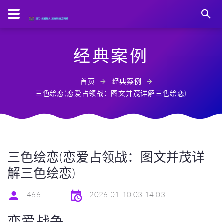
经典案例
首页
经典案例
三色绘恋(恋爱占领战：图文并茂详解三色绘恋)
三色绘恋(恋爱占领战：图文并茂详
解三色绘恋)
466
2026-01-10 03:14:03
恋爱战争