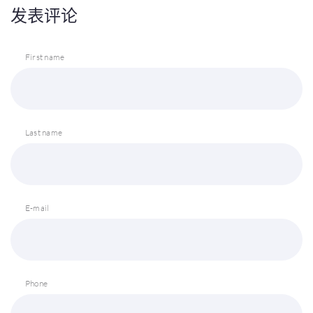
发表评论
First name
Last name
E-mail
Phone