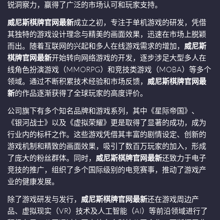
锐洞察力，赢得了广泛的市场认可和玩家支持。
成立之初，专注于单机游戏的研发，凭借
威尼斯棋牌官网最新
其独特的游戏设计理念与精美的画面效果，迅速在市场上脱颖
而出。随着互联网的兴起和多人在线游戏需求的增加，
威尼斯
开始转向网络游戏的开发，逐步涉足大型多人在
棋牌官网最新
线角色扮演游戏（MMORPG）和竞技类游戏（MOBA）等多个
领域。通过不断积累技术经验和市场反馈，
威尼斯棋牌官网最
的作品逐渐获得了全球玩家的高度评价。
新
公司旗下有多个知名品牌和游戏系列，其中《星际帝国》、
《银河战士》以及《虚拟荣耀》更是取得了显著的成功，成为
行业内的标杆之作。这些游戏凭借其丰富的剧情设定、创新的
游戏机制和精致的画面效果，吸引了数百万玩家的加入，形成
了庞大的粉丝群体。同时，
还致力于电子
威尼斯棋牌官网最新
竞技的推广，组织了多个国际级别的电竞赛事，推动了游戏产
业的健康发展。
除了游戏研发与发行，
还在游戏周边产
威尼斯棋牌官网最新
品、虚拟现实（VR）技术及人工智能（AI）等前沿领域进行了