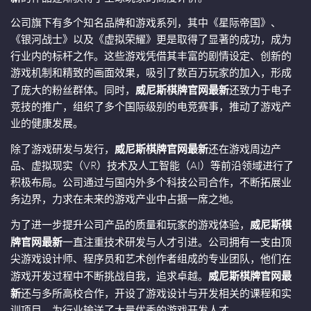
公司旗下有多个知名品牌和游戏系列，其中《星际帝国》、
《银河战士》以及《虚拟荣耀》更是取得了显著的成功，成为
行业内的标杆之作。这些游戏凭借其丰富的剧情设定、创新的
游戏机制和精致的画面效果，吸引了数百万玩家的加入，形成
了庞大的粉丝群体。同时，
威尼斯棋牌官网最新
还致力于电子
竞技的推广，组织了多个国际级别的电竞赛事，推动了游戏产
业的健康发展。
除了游戏研发与发行，
威尼斯棋牌官网最新
还在游戏周边产
品、虚拟现实（VR）技术及人工智能（AI）等前沿领域进行了
积极布局。公司通过与国内外多个科技公司合作，不断拓展业
务边界，力求在未来的游戏产业中占据一席之地。
为了进一步提升公司产品的质量和玩家的游戏体验，
威尼斯棋
牌官网最新
一直注重技术研发与人才引进。公司拥有一支由顶
尖游戏设计师、程序员和艺术创作者组成的专业团队，他们在
游戏开发过程中不断挑战自我，追求卓越。
威尼斯棋牌官网最
新
还与多所高校合作，开设了游戏设计与开发相关的课程和实
训项目，为行业输送了大量优秀的游戏开发人才。