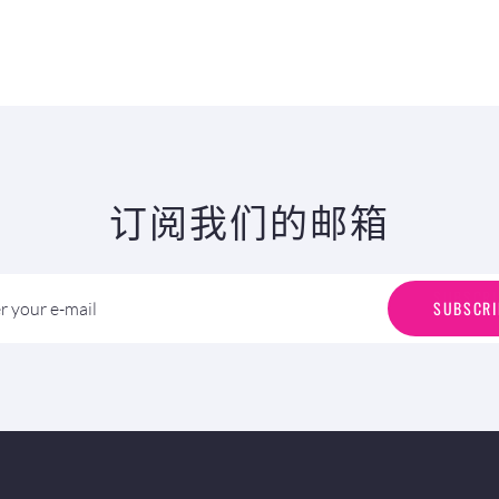
订阅我们的邮箱
S
U
B
S
C
R
I
SUBSCRI
r your e-mail