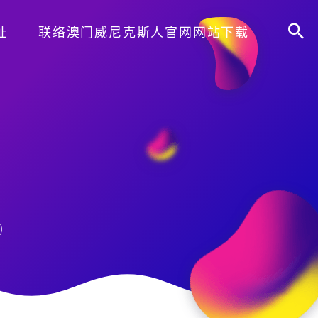
址
联络澳门威尼克斯人官网网站下载
)