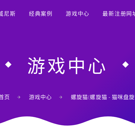
威尼斯
经典案例
游戏中心
最新注册网
游戏中心
首页
游戏中心
螺旋猫(螺旋猫 - 猫咪盘旋