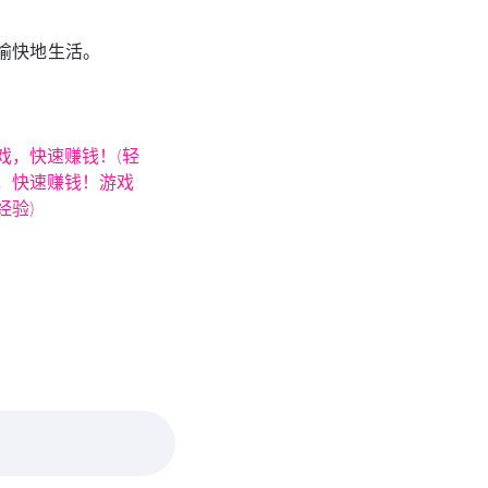
愉快地生活。
戏，快速赚钱！(轻
，快速赚钱！游戏
经验)