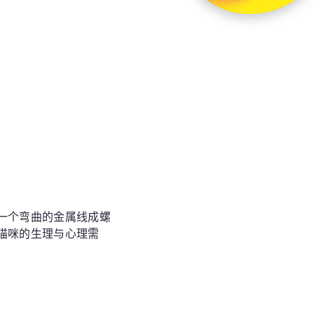
一个弯曲的金属线成螺
猫咪的生理与心理需