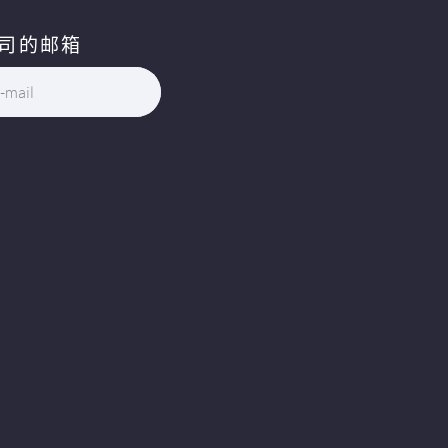
司的邮箱
-mail